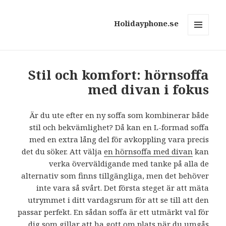
Holidayphone.se
MENY
OCH
WIDGETS
Stil och komfort: hörnsoffa
med divan i fokus
Är du ute efter en ny soffa som kombinerar både
stil och bekvämlighet? Då kan en L-formad soffa
med en extra lång del för avkoppling vara precis
det du söker. Att välja
en hörnsoffa med divan
kan
verka överväldigande med tanke på alla de
alternativ som finns tillgängliga, men det behöver
inte vara så svårt. Det första steget är att mäta
utrymmet i ditt vardagsrum för att se till att den
passar perfekt. En sådan soffa är ett utmärkt val för
dig som gillar att ha gott om plats när du umgås