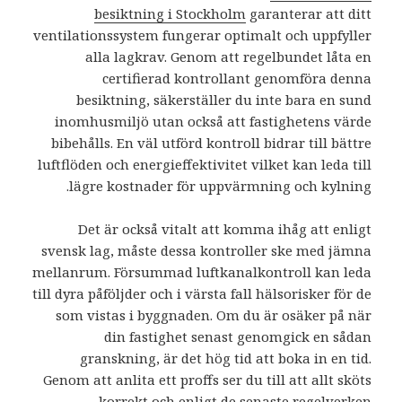
besiktning i Stockholm
garanterar att ditt
ventilationssystem fungerar optimalt och uppfyller
alla lagkrav. Genom att regelbundet låta en
certifierad kontrollant genomföra denna
besiktning, säkerställer du inte bara en sund
inomhusmiljö utan också att fastighetens värde
bibehålls. En väl utförd kontroll bidrar till bättre
luftflöden och energieffektivitet vilket kan leda till
lägre kostnader för uppvärmning och kylning.
Det är också vitalt att komma ihåg att enligt
svensk lag, måste dessa kontroller ske med jämna
mellanrum. Försummad luftkanalkontroll kan leda
till dyra påföljder och i värsta fall hälsorisker för de
som vistas i byggnaden. Om du är osäker på när
din fastighet senast genomgick en sådan
granskning, är det hög tid att boka in en tid.
Genom att anlita ett proffs ser du till att allt sköts
korrekt och enligt de senaste regelverken.