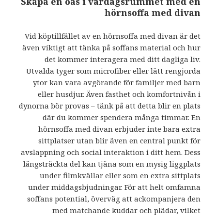
Skapa en oas i vardagsrummet med en
hörnsoffa med divan
Vid köptillfället av en hörnsoffa med divan är det
även viktigt att tänka på soffans material och hur
det kommer interagera med ditt dagliga liv.
Utvalda tyger som microfiber eller lätt rengjorda
ytor kan vara avgörande för familjer med barn
eller husdjur. Även fasthet och komfortnivån i
dynorna bör provas – tänk på att detta blir en plats
där du kommer spendera många timmar. En
hörnsoffa med divan erbjuder inte bara extra
sittplatser utan blir även en central punkt för
avslappning och social interaktion i ditt hem. Dess
långsträckta del kan tjäna som en mysig liggplats
under filmkvällar eller som en extra sittplats
under middagsbjudningar. För att helt omfamna
soffans potential, överväg att ackompanjera den
med matchande kuddar och plädar, vilket