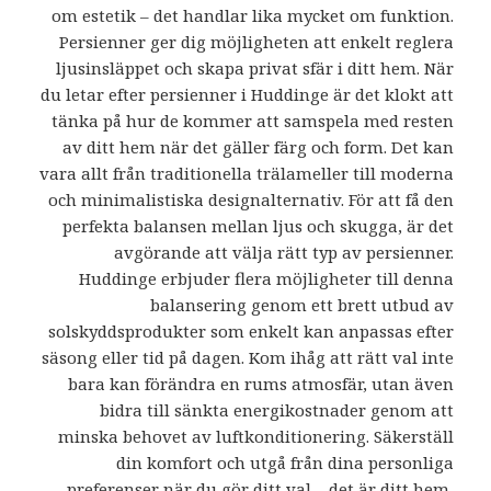
om estetik – det handlar lika mycket om funktion.
Persienner ger dig möjligheten att enkelt reglera
ljusinsläppet och skapa privat sfär i ditt hem. När
du letar efter persienner i Huddinge är det klokt att
tänka på hur de kommer att samspela med resten
av ditt hem när det gäller färg och form. Det kan
vara allt från traditionella trälameller till moderna
och minimalistiska designalternativ. För att få den
perfekta balansen mellan ljus och skugga, är det
avgörande att välja rätt typ av persienner.
Huddinge erbjuder flera möjligheter till denna
balansering genom ett brett utbud av
solskyddsprodukter som enkelt kan anpassas efter
säsong eller tid på dagen. Kom ihåg att rätt val inte
bara kan förändra en rums atmosfär, utan även
bidra till sänkta energikostnader genom att
minska behovet av luftkonditionering. Säkerställ
din komfort och utgå från dina personliga
preferenser när du gör ditt val – det är ditt hem,