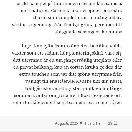
praktexempel på hur modern design kan samsas
med naturen. Corten krukor erbjuder en rustik
charm som kompletterar en mångfald av
växtarrangemang, från frodiga gröna perenner till
färgglada säsongens blommor.
Inget kan lyfta fram skönheten hos dina valda
växter som ett sådant här planteringskärl. Vare sig
ditt utrymme är en umgängesvänlig uteplats eller
en privat balkong, kan en corten kruka ge den där
extra touchen som tar ditt gröna utrymme från
vanligt till enastående. Kanske blir din nästa
trädgårdsförvandling startpunkten för långa
sommarkvällar omgivna av tidlöst designade och
robusta stålelement som bara blir bättre med åren.
Hus & Hem
den
29 Augusti, 2025